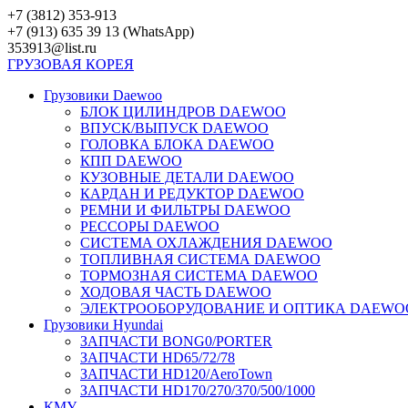
Перейти
+7 (3812) 353-913
к
+7 (913) 635 39 13 (WhatsApp)
контенту
353913@list.ru
ГРУЗОВАЯ
КОРЕЯ
Грузовики Daewoo
БЛОК ЦИЛИНДРОВ DAEWOO
ВПУСК/ВЫПУСК DAEWOO
ГОЛОВКА БЛОКА DAEWOO
КПП DAEWOO
КУЗОВНЫЕ ДЕТАЛИ DAEWOO
КАРДАН И РЕДУКТОР DAEWOO
РЕМНИ И ФИЛЬТРЫ DAEWOO
РЕССОРЫ DAEWOO
СИСТЕМА ОХЛАЖДЕНИЯ DAEWOO
ТОПЛИВНАЯ СИСТЕМА DAEWOO
ТОРМОЗНАЯ СИСТЕМА DAEWOO
ХОДОВАЯ ЧАСТЬ DAEWOO
ЭЛЕКТРООБОРУДОВАНИЕ И ОПТИКА DAEWO
Грузовики Hyundai
ЗАПЧАСТИ BONG0/PORTER
ЗАПЧАСТИ HD65/72/78
ЗАПЧАСТИ HD120/AeroTown
ЗАПЧАСТИ HD170/270/370/500/1000
КМУ