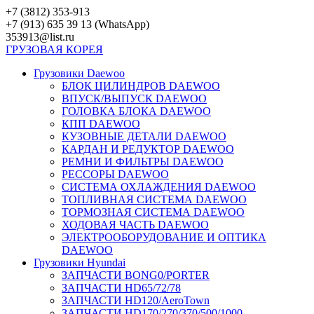
Перейти
+7 (3812) 353-913
к
+7 (913) 635 39 13 (WhatsApp)
контенту
353913@list.ru
ГРУЗОВАЯ
КОРЕЯ
Грузовики Daewoo
БЛОК ЦИЛИНДРОВ DAEWOO
ВПУСК/ВЫПУСК DAEWOO
ГОЛОВКА БЛОКА DAEWOO
КПП DAEWOO
КУЗОВНЫЕ ДЕТАЛИ DAEWOO
КАРДАН И РЕДУКТОР DAEWOO
РЕМНИ И ФИЛЬТРЫ DAEWOO
РЕССОРЫ DAEWOO
СИСТЕМА ОХЛАЖДЕНИЯ DAEWOO
ТОПЛИВНАЯ СИСТЕМА DAEWOO
ТОРМОЗНАЯ СИСТЕМА DAEWOO
ХОДОВАЯ ЧАСТЬ DAEWOO
ЭЛЕКТРООБОРУДОВАНИЕ И ОПТИКА
DAEWOO
Грузовики Hyundai
ЗАПЧАСТИ BONG0/PORTER
ЗАПЧАСТИ HD65/72/78
ЗАПЧАСТИ HD120/AeroTown
ЗАПЧАСТИ HD170/270/370/500/1000