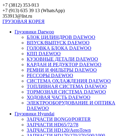
Перейти
+7 (3812) 353-913
к
+7 (913) 635 39 13 (WhatsApp)
контенту
353913@list.ru
ГРУЗОВАЯ
КОРЕЯ
Грузовики Daewoo
БЛОК ЦИЛИНДРОВ DAEWOO
ВПУСК/ВЫПУСК DAEWOO
ГОЛОВКА БЛОКА DAEWOO
КПП DAEWOO
КУЗОВНЫЕ ДЕТАЛИ DAEWOO
КАРДАН И РЕДУКТОР DAEWOO
РЕМНИ И ФИЛЬТРЫ DAEWOO
РЕССОРЫ DAEWOO
СИСТЕМА ОХЛАЖДЕНИЯ DAEWOO
ТОПЛИВНАЯ СИСТЕМА DAEWOO
ТОРМОЗНАЯ СИСТЕМА DAEWOO
ХОДОВАЯ ЧАСТЬ DAEWOO
ЭЛЕКТРООБОРУДОВАНИЕ И ОПТИКА
DAEWOO
Грузовики Hyundai
ЗАПЧАСТИ BONG0/PORTER
ЗАПЧАСТИ HD65/72/78
ЗАПЧАСТИ HD120/AeroTown
ЗАПЧАСТИ HD170/270/370/500/1000