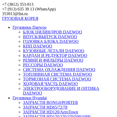
Перейти
+7 (3812) 353-913
к
+7 (913) 635 39 13 (WhatsApp)
контенту
353913@list.ru
ГРУЗОВАЯ
КОРЕЯ
Грузовики Daewoo
БЛОК ЦИЛИНДРОВ DAEWOO
ВПУСК/ВЫПУСК DAEWOO
ГОЛОВКА БЛОКА DAEWOO
КПП DAEWOO
КУЗОВНЫЕ ДЕТАЛИ DAEWOO
КАРДАН И РЕДУКТОР DAEWOO
РЕМНИ И ФИЛЬТРЫ DAEWOO
РЕССОРЫ DAEWOO
СИСТЕМА ОХЛАЖДЕНИЯ DAEWOO
ТОПЛИВНАЯ СИСТЕМА DAEWOO
ТОРМОЗНАЯ СИСТЕМА DAEWOO
ХОДОВАЯ ЧАСТЬ DAEWOO
ЭЛЕКТРООБОРУДОВАНИЕ И ОПТИКА
DAEWOO
Грузовики Hyundai
ЗАПЧАСТИ BONG0/PORTER
ЗАПЧАСТИ HD65/72/78
ЗАПЧАСТИ HD120/AeroTown
ЗАПЧАСТИ HD170/270/370/500/1000