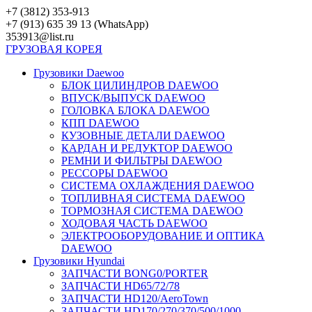
Перейти
+7 (3812) 353-913
к
+7 (913) 635 39 13 (WhatsApp)
контенту
353913@list.ru
ГРУЗОВАЯ
КОРЕЯ
Грузовики Daewoo
БЛОК ЦИЛИНДРОВ DAEWOO
ВПУСК/ВЫПУСК DAEWOO
ГОЛОВКА БЛОКА DAEWOO
КПП DAEWOO
КУЗОВНЫЕ ДЕТАЛИ DAEWOO
КАРДАН И РЕДУКТОР DAEWOO
РЕМНИ И ФИЛЬТРЫ DAEWOO
РЕССОРЫ DAEWOO
СИСТЕМА ОХЛАЖДЕНИЯ DAEWOO
ТОПЛИВНАЯ СИСТЕМА DAEWOO
ТОРМОЗНАЯ СИСТЕМА DAEWOO
ХОДОВАЯ ЧАСТЬ DAEWOO
ЭЛЕКТРООБОРУДОВАНИЕ И ОПТИКА
DAEWOO
Грузовики Hyundai
ЗАПЧАСТИ BONG0/PORTER
ЗАПЧАСТИ HD65/72/78
ЗАПЧАСТИ HD120/AeroTown
ЗАПЧАСТИ HD170/270/370/500/1000