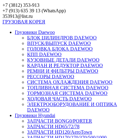
Перейти
+7 (3812) 353-913
к
+7 (913) 635 39 13 (WhatsApp)
контенту
353913@list.ru
ГРУЗОВАЯ
КОРЕЯ
Грузовики Daewoo
БЛОК ЦИЛИНДРОВ DAEWOO
ВПУСК/ВЫПУСК DAEWOO
ГОЛОВКА БЛОКА DAEWOO
КПП DAEWOO
КУЗОВНЫЕ ДЕТАЛИ DAEWOO
КАРДАН И РЕДУКТОР DAEWOO
РЕМНИ И ФИЛЬТРЫ DAEWOO
РЕССОРЫ DAEWOO
СИСТЕМА ОХЛАЖДЕНИЯ DAEWOO
ТОПЛИВНАЯ СИСТЕМА DAEWOO
ТОРМОЗНАЯ СИСТЕМА DAEWOO
ХОДОВАЯ ЧАСТЬ DAEWOO
ЭЛЕКТРООБОРУДОВАНИЕ И ОПТИКА
DAEWOO
Грузовики Hyundai
ЗАПЧАСТИ BONG0/PORTER
ЗАПЧАСТИ HD65/72/78
ЗАПЧАСТИ HD120/AeroTown
ЗАПЧАСТИ HD170/270/370/500/1000