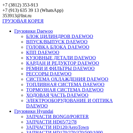
Перейти
+7 (3812) 353-913
к
+7 (913) 635 39 13 (WhatsApp)
контенту
353913@list.ru
ГРУЗОВАЯ
КОРЕЯ
Грузовики Daewoo
БЛОК ЦИЛИНДРОВ DAEWOO
ВПУСК/ВЫПУСК DAEWOO
ГОЛОВКА БЛОКА DAEWOO
КПП DAEWOO
КУЗОВНЫЕ ДЕТАЛИ DAEWOO
КАРДАН И РЕДУКТОР DAEWOO
РЕМНИ И ФИЛЬТРЫ DAEWOO
РЕССОРЫ DAEWOO
СИСТЕМА ОХЛАЖДЕНИЯ DAEWOO
ТОПЛИВНАЯ СИСТЕМА DAEWOO
ТОРМОЗНАЯ СИСТЕМА DAEWOO
ХОДОВАЯ ЧАСТЬ DAEWOO
ЭЛЕКТРООБОРУДОВАНИЕ И ОПТИКА
DAEWOO
Грузовики Hyundai
ЗАПЧАСТИ BONG0/PORTER
ЗАПЧАСТИ HD65/72/78
ЗАПЧАСТИ HD120/AeroTown
ЗАПЧАСТИ HD170/270/370/500/1000