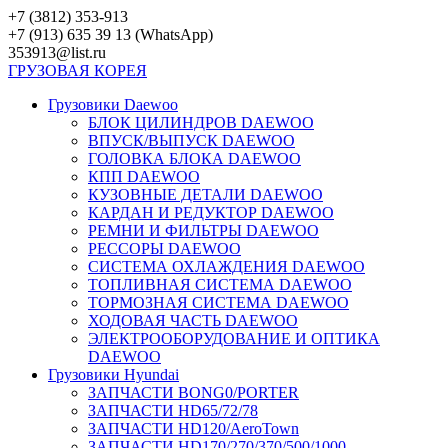
Перейти
+7 (3812) 353-913
к
+7 (913) 635 39 13 (WhatsApp)
контенту
353913@list.ru
ГРУЗОВАЯ
КОРЕЯ
Грузовики Daewoo
БЛОК ЦИЛИНДРОВ DAEWOO
ВПУСК/ВЫПУСК DAEWOO
ГОЛОВКА БЛОКА DAEWOO
КПП DAEWOO
КУЗОВНЫЕ ДЕТАЛИ DAEWOO
КАРДАН И РЕДУКТОР DAEWOO
РЕМНИ И ФИЛЬТРЫ DAEWOO
РЕССОРЫ DAEWOO
СИСТЕМА ОХЛАЖДЕНИЯ DAEWOO
ТОПЛИВНАЯ СИСТЕМА DAEWOO
ТОРМОЗНАЯ СИСТЕМА DAEWOO
ХОДОВАЯ ЧАСТЬ DAEWOO
ЭЛЕКТРООБОРУДОВАНИЕ И ОПТИКА
DAEWOO
Грузовики Hyundai
ЗАПЧАСТИ BONG0/PORTER
ЗАПЧАСТИ HD65/72/78
ЗАПЧАСТИ HD120/AeroTown
ЗАПЧАСТИ HD170/270/370/500/1000