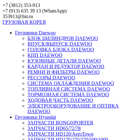
Перейти
+7 (3812) 353-913
к
+7 (913) 635 39 13 (WhatsApp)
контенту
353913@list.ru
ГРУЗОВАЯ
КОРЕЯ
Грузовики Daewoo
БЛОК ЦИЛИНДРОВ DAEWOO
ВПУСК/ВЫПУСК DAEWOO
ГОЛОВКА БЛОКА DAEWOO
КПП DAEWOO
КУЗОВНЫЕ ДЕТАЛИ DAEWOO
КАРДАН И РЕДУКТОР DAEWOO
РЕМНИ И ФИЛЬТРЫ DAEWOO
РЕССОРЫ DAEWOO
СИСТЕМА ОХЛАЖДЕНИЯ DAEWOO
ТОПЛИВНАЯ СИСТЕМА DAEWOO
ТОРМОЗНАЯ СИСТЕМА DAEWOO
ХОДОВАЯ ЧАСТЬ DAEWOO
ЭЛЕКТРООБОРУДОВАНИЕ И ОПТИКА
DAEWOO
Грузовики Hyundai
ЗАПЧАСТИ BONG0/PORTER
ЗАПЧАСТИ HD65/72/78
ЗАПЧАСТИ HD120/AeroTown
ЗАПЧАСТИ HD170/270/370/500/1000