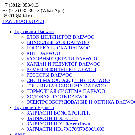
Перейти
+7 (3812) 353-913
к
+7 (913) 635 39 13 (WhatsApp)
контенту
353913@list.ru
ГРУЗОВАЯ
КОРЕЯ
Грузовики Daewoo
БЛОК ЦИЛИНДРОВ DAEWOO
ВПУСК/ВЫПУСК DAEWOO
ГОЛОВКА БЛОКА DAEWOO
КПП DAEWOO
КУЗОВНЫЕ ДЕТАЛИ DAEWOO
КАРДАН И РЕДУКТОР DAEWOO
РЕМНИ И ФИЛЬТРЫ DAEWOO
РЕССОРЫ DAEWOO
СИСТЕМА ОХЛАЖДЕНИЯ DAEWOO
ТОПЛИВНАЯ СИСТЕМА DAEWOO
ТОРМОЗНАЯ СИСТЕМА DAEWOO
ХОДОВАЯ ЧАСТЬ DAEWOO
ЭЛЕКТРООБОРУДОВАНИЕ И ОПТИКА DAEWO
Грузовики Hyundai
ЗАПЧАСТИ BONG0/PORTER
ЗАПЧАСТИ HD65/72/78
ЗАПЧАСТИ HD120/AeroTown
ЗАПЧАСТИ HD170/270/370/500/1000
КМУ