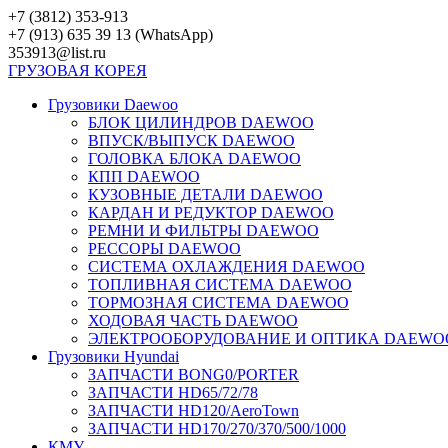
Перейти
+7 (3812) 353-913
к
+7 (913) 635 39 13 (WhatsApp)
контенту
353913@list.ru
ГРУЗОВАЯ
КОРЕЯ
Грузовики Daewoo
БЛОК ЦИЛИНДРОВ DAEWOO
ВПУСК/ВЫПУСК DAEWOO
ГОЛОВКА БЛОКА DAEWOO
КПП DAEWOO
КУЗОВНЫЕ ДЕТАЛИ DAEWOO
КАРДАН И РЕДУКТОР DAEWOO
РЕМНИ И ФИЛЬТРЫ DAEWOO
РЕССОРЫ DAEWOO
СИСТЕМА ОХЛАЖДЕНИЯ DAEWOO
ТОПЛИВНАЯ СИСТЕМА DAEWOO
ТОРМОЗНАЯ СИСТЕМА DAEWOO
ХОДОВАЯ ЧАСТЬ DAEWOO
ЭЛЕКТРООБОРУДОВАНИЕ И ОПТИКА DAEWO
Грузовики Hyundai
ЗАПЧАСТИ BONG0/PORTER
ЗАПЧАСТИ HD65/72/78
ЗАПЧАСТИ HD120/AeroTown
ЗАПЧАСТИ HD170/270/370/500/1000
КМУ