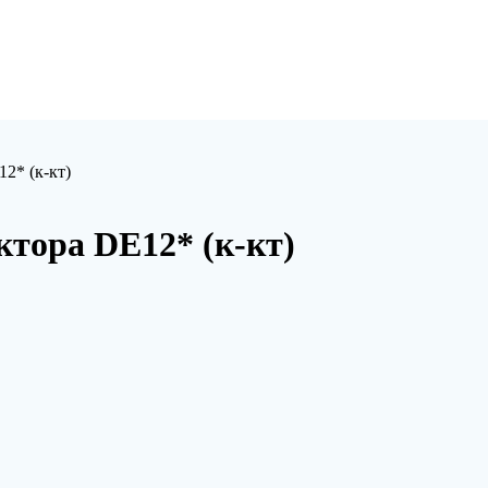
2* (к-кт)
тора DE12* (к-кт)