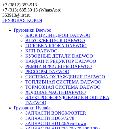
Перейти
+7 (3812) 353-913
к
+7 (913) 635 39 13 (WhatsApp)
контенту
353913@list.ru
ГРУЗОВАЯ
КОРЕЯ
Грузовики Daewoo
БЛОК ЦИЛИНДРОВ DAEWOO
ВПУСК/ВЫПУСК DAEWOO
ГОЛОВКА БЛОКА DAEWOO
КПП DAEWOO
КУЗОВНЫЕ ДЕТАЛИ DAEWOO
КАРДАН И РЕДУКТОР DAEWOO
РЕМНИ И ФИЛЬТРЫ DAEWOO
РЕССОРЫ DAEWOO
СИСТЕМА ОХЛАЖДЕНИЯ DAEWOO
ТОПЛИВНАЯ СИСТЕМА DAEWOO
ТОРМОЗНАЯ СИСТЕМА DAEWOO
ХОДОВАЯ ЧАСТЬ DAEWOO
ЭЛЕКТРООБОРУДОВАНИЕ И ОПТИКА
DAEWOO
Грузовики Hyundai
ЗАПЧАСТИ BONG0/PORTER
ЗАПЧАСТИ HD65/72/78
ЗАПЧАСТИ HD120/AeroTown
ЗАПЧАСТИ HD170/270/370/500/1000