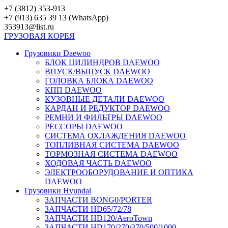
Перейти
+7 (3812) 353-913
к
+7 (913) 635 39 13 (WhatsApp)
контенту
353913@list.ru
ГРУЗОВАЯ
КОРЕЯ
Грузовики Daewoo
БЛОК ЦИЛИНДРОВ DAEWOO
ВПУСК/ВЫПУСК DAEWOO
ГОЛОВКА БЛОКА DAEWOO
КПП DAEWOO
КУЗОВНЫЕ ДЕТАЛИ DAEWOO
КАРДАН И РЕДУКТОР DAEWOO
РЕМНИ И ФИЛЬТРЫ DAEWOO
РЕССОРЫ DAEWOO
СИСТЕМА ОХЛАЖДЕНИЯ DAEWOO
ТОПЛИВНАЯ СИСТЕМА DAEWOO
ТОРМОЗНАЯ СИСТЕМА DAEWOO
ХОДОВАЯ ЧАСТЬ DAEWOO
ЭЛЕКТРООБОРУДОВАНИЕ И ОПТИКА
DAEWOO
Грузовики Hyundai
ЗАПЧАСТИ BONG0/PORTER
ЗАПЧАСТИ HD65/72/78
ЗАПЧАСТИ HD120/AeroTown
ЗАПЧАСТИ HD170/270/370/500/1000