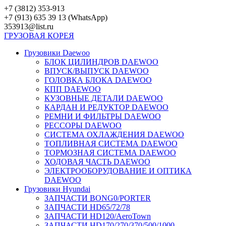
Перейти
+7 (3812) 353-913
к
+7 (913) 635 39 13 (WhatsApp)
контенту
353913@list.ru
ГРУЗОВАЯ
КОРЕЯ
Грузовики Daewoo
БЛОК ЦИЛИНДРОВ DAEWOO
ВПУСК/ВЫПУСК DAEWOO
ГОЛОВКА БЛОКА DAEWOO
КПП DAEWOO
КУЗОВНЫЕ ДЕТАЛИ DAEWOO
КАРДАН И РЕДУКТОР DAEWOO
РЕМНИ И ФИЛЬТРЫ DAEWOO
РЕССОРЫ DAEWOO
СИСТЕМА ОХЛАЖДЕНИЯ DAEWOO
ТОПЛИВНАЯ СИСТЕМА DAEWOO
ТОРМОЗНАЯ СИСТЕМА DAEWOO
ХОДОВАЯ ЧАСТЬ DAEWOO
ЭЛЕКТРООБОРУДОВАНИЕ И ОПТИКА
DAEWOO
Грузовики Hyundai
ЗАПЧАСТИ BONG0/PORTER
ЗАПЧАСТИ HD65/72/78
ЗАПЧАСТИ HD120/AeroTown
ЗАПЧАСТИ HD170/270/370/500/1000