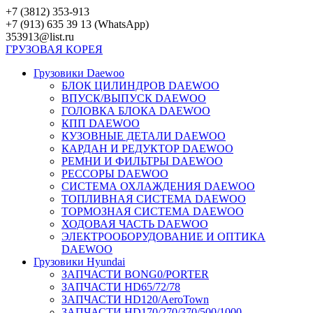
Перейти
+7 (3812) 353-913
к
+7 (913) 635 39 13 (WhatsApp)
контенту
353913@list.ru
ГРУЗОВАЯ
КОРЕЯ
Грузовики Daewoo
БЛОК ЦИЛИНДРОВ DAEWOO
ВПУСК/ВЫПУСК DAEWOO
ГОЛОВКА БЛОКА DAEWOO
КПП DAEWOO
КУЗОВНЫЕ ДЕТАЛИ DAEWOO
КАРДАН И РЕДУКТОР DAEWOO
РЕМНИ И ФИЛЬТРЫ DAEWOO
РЕССОРЫ DAEWOO
СИСТЕМА ОХЛАЖДЕНИЯ DAEWOO
ТОПЛИВНАЯ СИСТЕМА DAEWOO
ТОРМОЗНАЯ СИСТЕМА DAEWOO
ХОДОВАЯ ЧАСТЬ DAEWOO
ЭЛЕКТРООБОРУДОВАНИЕ И ОПТИКА
DAEWOO
Грузовики Hyundai
ЗАПЧАСТИ BONG0/PORTER
ЗАПЧАСТИ HD65/72/78
ЗАПЧАСТИ HD120/AeroTown
ЗАПЧАСТИ HD170/270/370/500/1000