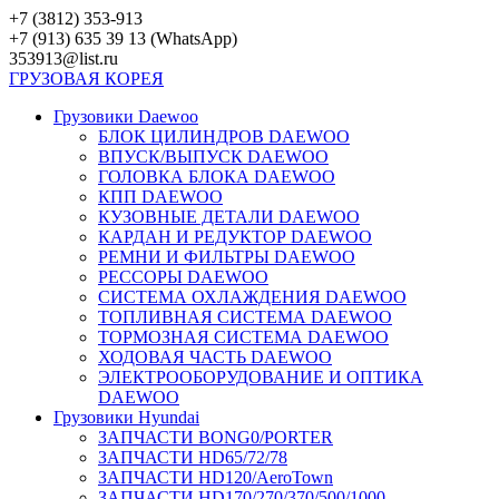
Перейти
+7 (3812) 353-913
к
+7 (913) 635 39 13 (WhatsApp)
контенту
353913@list.ru
ГРУЗОВАЯ
КОРЕЯ
Грузовики Daewoo
БЛОК ЦИЛИНДРОВ DAEWOO
ВПУСК/ВЫПУСК DAEWOO
ГОЛОВКА БЛОКА DAEWOO
КПП DAEWOO
КУЗОВНЫЕ ДЕТАЛИ DAEWOO
КАРДАН И РЕДУКТОР DAEWOO
РЕМНИ И ФИЛЬТРЫ DAEWOO
РЕССОРЫ DAEWOO
СИСТЕМА ОХЛАЖДЕНИЯ DAEWOO
ТОПЛИВНАЯ СИСТЕМА DAEWOO
ТОРМОЗНАЯ СИСТЕМА DAEWOO
ХОДОВАЯ ЧАСТЬ DAEWOO
ЭЛЕКТРООБОРУДОВАНИЕ И ОПТИКА
DAEWOO
Грузовики Hyundai
ЗАПЧАСТИ BONG0/PORTER
ЗАПЧАСТИ HD65/72/78
ЗАПЧАСТИ HD120/AeroTown
ЗАПЧАСТИ HD170/270/370/500/1000