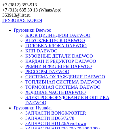
Перейти
+7 (3812) 353-913
к
+7 (913) 635 39 13 (WhatsApp)
контенту
353913@list.ru
ГРУЗОВАЯ
КОРЕЯ
Грузовики Daewoo
БЛОК ЦИЛИНДРОВ DAEWOO
ВПУСК/ВЫПУСК DAEWOO
ГОЛОВКА БЛОКА DAEWOO
КПП DAEWOO
КУЗОВНЫЕ ДЕТАЛИ DAEWOO
КАРДАН И РЕДУКТОР DAEWOO
РЕМНИ И ФИЛЬТРЫ DAEWOO
РЕССОРЫ DAEWOO
СИСТЕМА ОХЛАЖДЕНИЯ DAEWOO
ТОПЛИВНАЯ СИСТЕМА DAEWOO
ТОРМОЗНАЯ СИСТЕМА DAEWOO
ХОДОВАЯ ЧАСТЬ DAEWOO
ЭЛЕКТРООБОРУДОВАНИЕ И ОПТИКА
DAEWOO
Грузовики Hyundai
ЗАПЧАСТИ BONG0/PORTER
ЗАПЧАСТИ HD65/72/78
ЗАПЧАСТИ HD120/AeroTown
ЗАПЧАСТИ HD170/270/370/500/1000