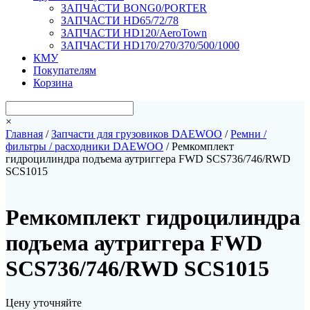
ЗАПЧАСТИ BONG0/PORTER
ЗАПЧАСТИ HD65/72/78
ЗАПЧАСТИ HD120/AeroTown
ЗАПЧАСТИ HD170/270/370/500/1000
КМУ
Покупателям
Корзина
×
Главная
/
Запчасти для грузовиков DAEWOO
/
Ремни /
фильтры / расходники DAEWOO
/ Ремкомплект
гидроцилиндра подъема аутриггера FWD SCS736/746/RWD
SCS1015
Ремкомплект гидроцилиндра
подъема аутриггера FWD
SCS736/746/RWD SCS1015
Цену уточняйте