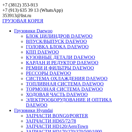
Перейти
+7 (3812) 353-913
к
+7 (913) 635 39 13 (WhatsApp)
контенту
353913@list.ru
ГРУЗОВАЯ
КОРЕЯ
Грузовики Daewoo
БЛОК ЦИЛИНДРОВ DAEWOO
ВПУСК/ВЫПУСК DAEWOO
ГОЛОВКА БЛОКА DAEWOO
КПП DAEWOO
КУЗОВНЫЕ ДЕТАЛИ DAEWOO
КАРДАН И РЕДУКТОР DAEWOO
РЕМНИ И ФИЛЬТРЫ DAEWOO
РЕССОРЫ DAEWOO
СИСТЕМА ОХЛАЖДЕНИЯ DAEWOO
ТОПЛИВНАЯ СИСТЕМА DAEWOO
ТОРМОЗНАЯ СИСТЕМА DAEWOO
ХОДОВАЯ ЧАСТЬ DAEWOO
ЭЛЕКТРООБОРУДОВАНИЕ И ОПТИКА
DAEWOO
Грузовики Hyundai
ЗАПЧАСТИ BONG0/PORTER
ЗАПЧАСТИ HD65/72/78
ЗАПЧАСТИ HD120/AeroTown
ЗАПЧАСТИ HD170/270/370/500/1000