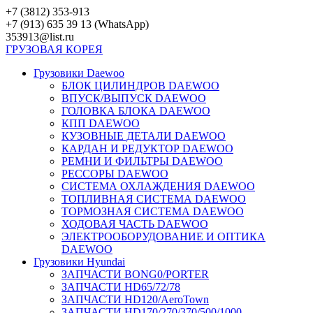
Перейти
+7 (3812) 353-913
к
+7 (913) 635 39 13 (WhatsApp)
контенту
353913@list.ru
ГРУЗОВАЯ
КОРЕЯ
Грузовики Daewoo
БЛОК ЦИЛИНДРОВ DAEWOO
ВПУСК/ВЫПУСК DAEWOO
ГОЛОВКА БЛОКА DAEWOO
КПП DAEWOO
КУЗОВНЫЕ ДЕТАЛИ DAEWOO
КАРДАН И РЕДУКТОР DAEWOO
РЕМНИ И ФИЛЬТРЫ DAEWOO
РЕССОРЫ DAEWOO
СИСТЕМА ОХЛАЖДЕНИЯ DAEWOO
ТОПЛИВНАЯ СИСТЕМА DAEWOO
ТОРМОЗНАЯ СИСТЕМА DAEWOO
ХОДОВАЯ ЧАСТЬ DAEWOO
ЭЛЕКТРООБОРУДОВАНИЕ И ОПТИКА
DAEWOO
Грузовики Hyundai
ЗАПЧАСТИ BONG0/PORTER
ЗАПЧАСТИ HD65/72/78
ЗАПЧАСТИ HD120/AeroTown
ЗАПЧАСТИ HD170/270/370/500/1000