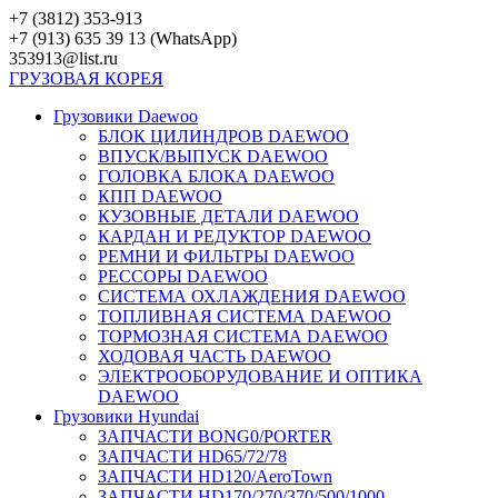
Перейти
+7 (3812) 353-913
к
+7 (913) 635 39 13 (WhatsApp)
контенту
353913@list.ru
ГРУЗОВАЯ
КОРЕЯ
Грузовики Daewoo
БЛОК ЦИЛИНДРОВ DAEWOO
ВПУСК/ВЫПУСК DAEWOO
ГОЛОВКА БЛОКА DAEWOO
КПП DAEWOO
КУЗОВНЫЕ ДЕТАЛИ DAEWOO
КАРДАН И РЕДУКТОР DAEWOO
РЕМНИ И ФИЛЬТРЫ DAEWOO
РЕССОРЫ DAEWOO
СИСТЕМА ОХЛАЖДЕНИЯ DAEWOO
ТОПЛИВНАЯ СИСТЕМА DAEWOO
ТОРМОЗНАЯ СИСТЕМА DAEWOO
ХОДОВАЯ ЧАСТЬ DAEWOO
ЭЛЕКТРООБОРУДОВАНИЕ И ОПТИКА
DAEWOO
Грузовики Hyundai
ЗАПЧАСТИ BONG0/PORTER
ЗАПЧАСТИ HD65/72/78
ЗАПЧАСТИ HD120/AeroTown
ЗАПЧАСТИ HD170/270/370/500/1000