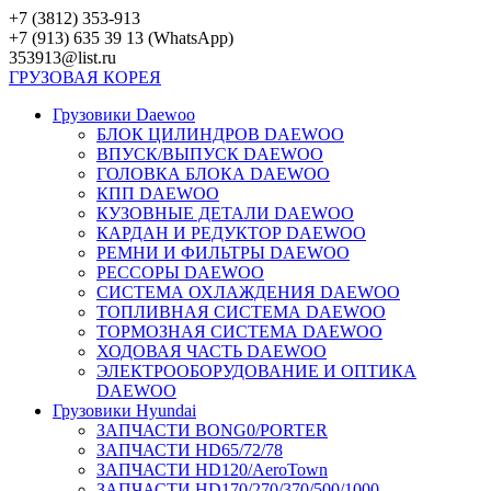
Перейти
+7 (3812) 353-913
к
+7 (913) 635 39 13 (WhatsApp)
контенту
353913@list.ru
ГРУЗОВАЯ
КОРЕЯ
Грузовики Daewoo
БЛОК ЦИЛИНДРОВ DAEWOO
ВПУСК/ВЫПУСК DAEWOO
ГОЛОВКА БЛОКА DAEWOO
КПП DAEWOO
КУЗОВНЫЕ ДЕТАЛИ DAEWOO
КАРДАН И РЕДУКТОР DAEWOO
РЕМНИ И ФИЛЬТРЫ DAEWOO
РЕССОРЫ DAEWOO
СИСТЕМА ОХЛАЖДЕНИЯ DAEWOO
ТОПЛИВНАЯ СИСТЕМА DAEWOO
ТОРМОЗНАЯ СИСТЕМА DAEWOO
ХОДОВАЯ ЧАСТЬ DAEWOO
ЭЛЕКТРООБОРУДОВАНИЕ И ОПТИКА
DAEWOO
Грузовики Hyundai
ЗАПЧАСТИ BONG0/PORTER
ЗАПЧАСТИ HD65/72/78
ЗАПЧАСТИ HD120/AeroTown
ЗАПЧАСТИ HD170/270/370/500/1000