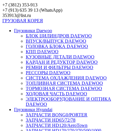
Перейти
+7 (3812) 353-913
к
+7 (913) 635 39 13 (WhatsApp)
контенту
353913@list.ru
ГРУЗОВАЯ
КОРЕЯ
Грузовики Daewoo
БЛОК ЦИЛИНДРОВ DAEWOO
ВПУСК/ВЫПУСК DAEWOO
ГОЛОВКА БЛОКА DAEWOO
КПП DAEWOO
КУЗОВНЫЕ ДЕТАЛИ DAEWOO
КАРДАН И РЕДУКТОР DAEWOO
РЕМНИ И ФИЛЬТРЫ DAEWOO
РЕССОРЫ DAEWOO
СИСТЕМА ОХЛАЖДЕНИЯ DAEWOO
ТОПЛИВНАЯ СИСТЕМА DAEWOO
ТОРМОЗНАЯ СИСТЕМА DAEWOO
ХОДОВАЯ ЧАСТЬ DAEWOO
ЭЛЕКТРООБОРУДОВАНИЕ И ОПТИКА
DAEWOO
Грузовики Hyundai
ЗАПЧАСТИ BONG0/PORTER
ЗАПЧАСТИ HD65/72/78
ЗАПЧАСТИ HD120/AeroTown
ЗАПЧАСТИ HD170/270/370/500/1000