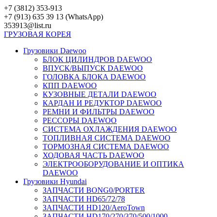
Перейти
+7 (3812) 353-913
к
+7 (913) 635 39 13 (WhatsApp)
контенту
353913@list.ru
ГРУЗОВАЯ
КОРЕЯ
Грузовики Daewoo
БЛОК ЦИЛИНДРОВ DAEWOO
ВПУСК/ВЫПУСК DAEWOO
ГОЛОВКА БЛОКА DAEWOO
КПП DAEWOO
КУЗОВНЫЕ ДЕТАЛИ DAEWOO
КАРДАН И РЕДУКТОР DAEWOO
РЕМНИ И ФИЛЬТРЫ DAEWOO
РЕССОРЫ DAEWOO
СИСТЕМА ОХЛАЖДЕНИЯ DAEWOO
ТОПЛИВНАЯ СИСТЕМА DAEWOO
ТОРМОЗНАЯ СИСТЕМА DAEWOO
ХОДОВАЯ ЧАСТЬ DAEWOO
ЭЛЕКТРООБОРУДОВАНИЕ И ОПТИКА
DAEWOO
Грузовики Hyundai
ЗАПЧАСТИ BONG0/PORTER
ЗАПЧАСТИ HD65/72/78
ЗАПЧАСТИ HD120/AeroTown
ЗАПЧАСТИ HD170/270/370/500/1000