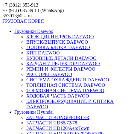
Перейти
+7 (3812) 353-913
к
+7 (913) 635 39 13 (WhatsApp)
контенту
353913@list.ru
ГРУЗОВАЯ
КОРЕЯ
Грузовики Daewoo
БЛОК ЦИЛИНДРОВ DAEWOO
ВПУСК/ВЫПУСК DAEWOO
ГОЛОВКА БЛОКА DAEWOO
КПП DAEWOO
КУЗОВНЫЕ ДЕТАЛИ DAEWOO
КАРДАН И РЕДУКТОР DAEWOO
РЕМНИ И ФИЛЬТРЫ DAEWOO
РЕССОРЫ DAEWOO
СИСТЕМА ОХЛАЖДЕНИЯ DAEWOO
ТОПЛИВНАЯ СИСТЕМА DAEWOO
ТОРМОЗНАЯ СИСТЕМА DAEWOO
ХОДОВАЯ ЧАСТЬ DAEWOO
ЭЛЕКТРООБОРУДОВАНИЕ И ОПТИКА
DAEWOO
Грузовики Hyundai
ЗАПЧАСТИ BONG0/PORTER
ЗАПЧАСТИ HD65/72/78
ЗАПЧАСТИ HD120/AeroTown
ЗАПЧАСТИ HD170/270/370/500/1000