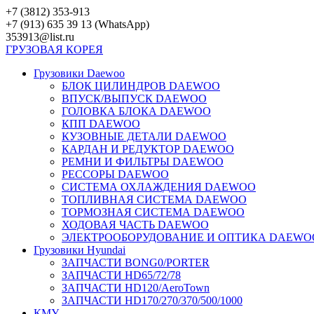
Перейти
+7 (3812) 353-913
к
+7 (913) 635 39 13 (WhatsApp)
контенту
353913@list.ru
ГРУЗОВАЯ
КОРЕЯ
Грузовики Daewoo
БЛОК ЦИЛИНДРОВ DAEWOO
ВПУСК/ВЫПУСК DAEWOO
ГОЛОВКА БЛОКА DAEWOO
КПП DAEWOO
КУЗОВНЫЕ ДЕТАЛИ DAEWOO
КАРДАН И РЕДУКТОР DAEWOO
РЕМНИ И ФИЛЬТРЫ DAEWOO
РЕССОРЫ DAEWOO
СИСТЕМА ОХЛАЖДЕНИЯ DAEWOO
ТОПЛИВНАЯ СИСТЕМА DAEWOO
ТОРМОЗНАЯ СИСТЕМА DAEWOO
ХОДОВАЯ ЧАСТЬ DAEWOO
ЭЛЕКТРООБОРУДОВАНИЕ И ОПТИКА DAEWO
Грузовики Hyundai
ЗАПЧАСТИ BONG0/PORTER
ЗАПЧАСТИ HD65/72/78
ЗАПЧАСТИ HD120/AeroTown
ЗАПЧАСТИ HD170/270/370/500/1000
КМУ