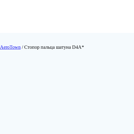
/AeroTown
/ Стопор пальца шатуна D4A*