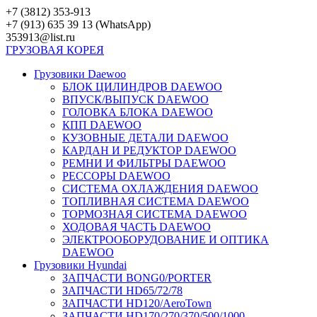
Перейти
+7 (3812) 353-913
к
+7 (913) 635 39 13 (WhatsApp)
контенту
353913@list.ru
ГРУЗОВАЯ
КОРЕЯ
Грузовики Daewoo
БЛОК ЦИЛИНДРОВ DAEWOO
ВПУСК/ВЫПУСК DAEWOO
ГОЛОВКА БЛОКА DAEWOO
КПП DAEWOO
КУЗОВНЫЕ ДЕТАЛИ DAEWOO
КАРДАН И РЕДУКТОР DAEWOO
РЕМНИ И ФИЛЬТРЫ DAEWOO
РЕССОРЫ DAEWOO
СИСТЕМА ОХЛАЖДЕНИЯ DAEWOO
ТОПЛИВНАЯ СИСТЕМА DAEWOO
ТОРМОЗНАЯ СИСТЕМА DAEWOO
ХОДОВАЯ ЧАСТЬ DAEWOO
ЭЛЕКТРООБОРУДОВАНИЕ И ОПТИКА
DAEWOO
Грузовики Hyundai
ЗАПЧАСТИ BONG0/PORTER
ЗАПЧАСТИ HD65/72/78
ЗАПЧАСТИ HD120/AeroTown
ЗАПЧАСТИ HD170/270/370/500/1000