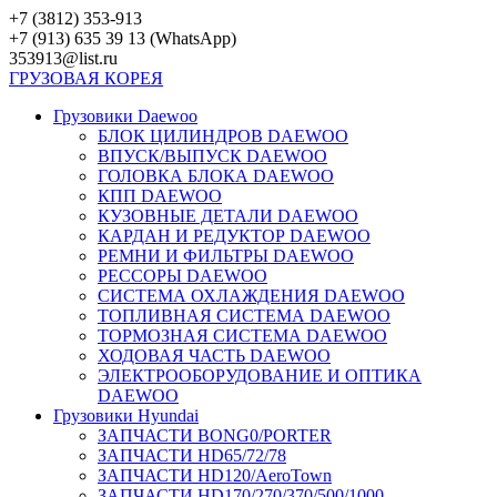
Перейти
+7 (3812) 353-913
к
+7 (913) 635 39 13 (WhatsApp)
контенту
353913@list.ru
ГРУЗОВАЯ
КОРЕЯ
Грузовики Daewoo
БЛОК ЦИЛИНДРОВ DAEWOO
ВПУСК/ВЫПУСК DAEWOO
ГОЛОВКА БЛОКА DAEWOO
КПП DAEWOO
КУЗОВНЫЕ ДЕТАЛИ DAEWOO
КАРДАН И РЕДУКТОР DAEWOO
РЕМНИ И ФИЛЬТРЫ DAEWOO
РЕССОРЫ DAEWOO
СИСТЕМА ОХЛАЖДЕНИЯ DAEWOO
ТОПЛИВНАЯ СИСТЕМА DAEWOO
ТОРМОЗНАЯ СИСТЕМА DAEWOO
ХОДОВАЯ ЧАСТЬ DAEWOO
ЭЛЕКТРООБОРУДОВАНИЕ И ОПТИКА
DAEWOO
Грузовики Hyundai
ЗАПЧАСТИ BONG0/PORTER
ЗАПЧАСТИ HD65/72/78
ЗАПЧАСТИ HD120/AeroTown
ЗАПЧАСТИ HD170/270/370/500/1000