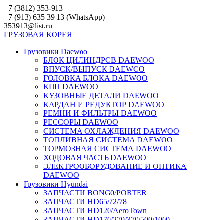
Перейти
+7 (3812) 353-913
к
+7 (913) 635 39 13 (WhatsApp)
контенту
353913@list.ru
ГРУЗОВАЯ
КОРЕЯ
Грузовики Daewoo
БЛОК ЦИЛИНДРОВ DAEWOO
ВПУСК/ВЫПУСК DAEWOO
ГОЛОВКА БЛОКА DAEWOO
КПП DAEWOO
КУЗОВНЫЕ ДЕТАЛИ DAEWOO
КАРДАН И РЕДУКТОР DAEWOO
РЕМНИ И ФИЛЬТРЫ DAEWOO
РЕССОРЫ DAEWOO
СИСТЕМА ОХЛАЖДЕНИЯ DAEWOO
ТОПЛИВНАЯ СИСТЕМА DAEWOO
ТОРМОЗНАЯ СИСТЕМА DAEWOO
ХОДОВАЯ ЧАСТЬ DAEWOO
ЭЛЕКТРООБОРУДОВАНИЕ И ОПТИКА
DAEWOO
Грузовики Hyundai
ЗАПЧАСТИ BONG0/PORTER
ЗАПЧАСТИ HD65/72/78
ЗАПЧАСТИ HD120/AeroTown
ЗАПЧАСТИ HD170/270/370/500/1000