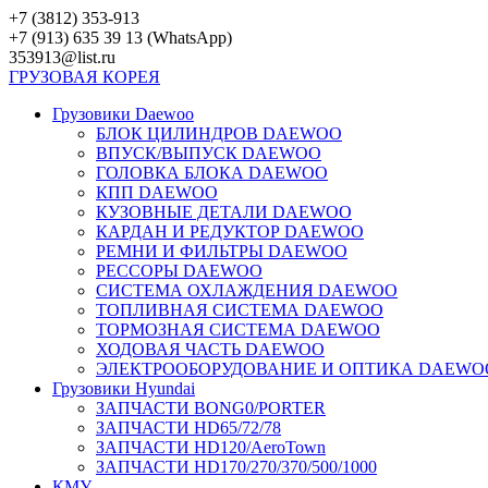
Перейти
+7 (3812) 353-913
к
+7 (913) 635 39 13 (WhatsApp)
контенту
353913@list.ru
ГРУЗОВАЯ
КОРЕЯ
Грузовики Daewoo
БЛОК ЦИЛИНДРОВ DAEWOO
ВПУСК/ВЫПУСК DAEWOO
ГОЛОВКА БЛОКА DAEWOO
КПП DAEWOO
КУЗОВНЫЕ ДЕТАЛИ DAEWOO
КАРДАН И РЕДУКТОР DAEWOO
РЕМНИ И ФИЛЬТРЫ DAEWOO
РЕССОРЫ DAEWOO
СИСТЕМА ОХЛАЖДЕНИЯ DAEWOO
ТОПЛИВНАЯ СИСТЕМА DAEWOO
ТОРМОЗНАЯ СИСТЕМА DAEWOO
ХОДОВАЯ ЧАСТЬ DAEWOO
ЭЛЕКТРООБОРУДОВАНИЕ И ОПТИКА DAEWO
Грузовики Hyundai
ЗАПЧАСТИ BONG0/PORTER
ЗАПЧАСТИ HD65/72/78
ЗАПЧАСТИ HD120/AeroTown
ЗАПЧАСТИ HD170/270/370/500/1000
КМУ