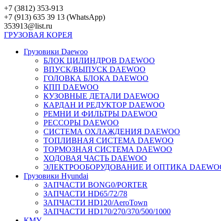
Перейти
+7 (3812) 353-913
к
+7 (913) 635 39 13 (WhatsApp)
контенту
353913@list.ru
ГРУЗОВАЯ
КОРЕЯ
Грузовики Daewoo
БЛОК ЦИЛИНДРОВ DAEWOO
ВПУСК/ВЫПУСК DAEWOO
ГОЛОВКА БЛОКА DAEWOO
КПП DAEWOO
КУЗОВНЫЕ ДЕТАЛИ DAEWOO
КАРДАН И РЕДУКТОР DAEWOO
РЕМНИ И ФИЛЬТРЫ DAEWOO
РЕССОРЫ DAEWOO
СИСТЕМА ОХЛАЖДЕНИЯ DAEWOO
ТОПЛИВНАЯ СИСТЕМА DAEWOO
ТОРМОЗНАЯ СИСТЕМА DAEWOO
ХОДОВАЯ ЧАСТЬ DAEWOO
ЭЛЕКТРООБОРУДОВАНИЕ И ОПТИКА DAEWO
Грузовики Hyundai
ЗАПЧАСТИ BONG0/PORTER
ЗАПЧАСТИ HD65/72/78
ЗАПЧАСТИ HD120/AeroTown
ЗАПЧАСТИ HD170/270/370/500/1000
КМУ