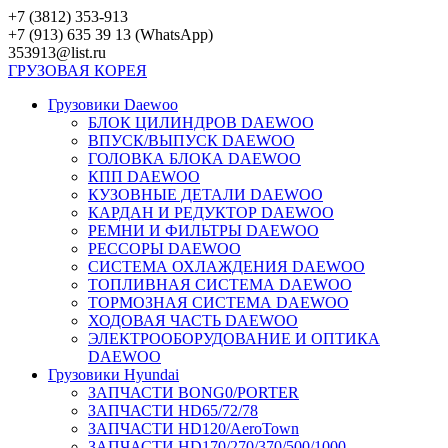
Перейти
+7 (3812) 353-913
к
+7 (913) 635 39 13 (WhatsApp)
контенту
353913@list.ru
ГРУЗОВАЯ
КОРЕЯ
Грузовики Daewoo
БЛОК ЦИЛИНДРОВ DAEWOO
ВПУСК/ВЫПУСК DAEWOO
ГОЛОВКА БЛОКА DAEWOO
КПП DAEWOO
КУЗОВНЫЕ ДЕТАЛИ DAEWOO
КАРДАН И РЕДУКТОР DAEWOO
РЕМНИ И ФИЛЬТРЫ DAEWOO
РЕССОРЫ DAEWOO
СИСТЕМА ОХЛАЖДЕНИЯ DAEWOO
ТОПЛИВНАЯ СИСТЕМА DAEWOO
ТОРМОЗНАЯ СИСТЕМА DAEWOO
ХОДОВАЯ ЧАСТЬ DAEWOO
ЭЛЕКТРООБОРУДОВАНИЕ И ОПТИКА
DAEWOO
Грузовики Hyundai
ЗАПЧАСТИ BONG0/PORTER
ЗАПЧАСТИ HD65/72/78
ЗАПЧАСТИ HD120/AeroTown
ЗАПЧАСТИ HD170/270/370/500/1000