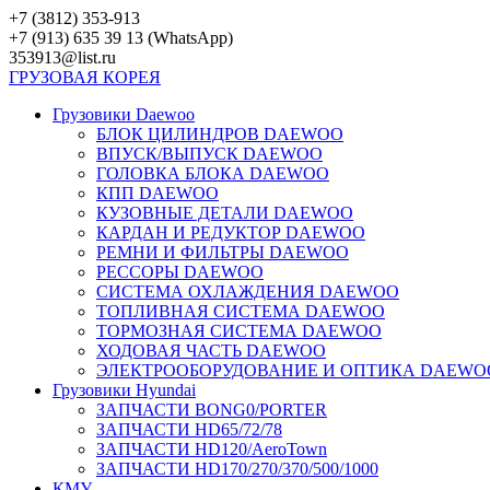
Перейти
+7 (3812) 353-913
к
+7 (913) 635 39 13 (WhatsApp)
контенту
353913@list.ru
ГРУЗОВАЯ
КОРЕЯ
Грузовики Daewoo
БЛОК ЦИЛИНДРОВ DAEWOO
ВПУСК/ВЫПУСК DAEWOO
ГОЛОВКА БЛОКА DAEWOO
КПП DAEWOO
КУЗОВНЫЕ ДЕТАЛИ DAEWOO
КАРДАН И РЕДУКТОР DAEWOO
РЕМНИ И ФИЛЬТРЫ DAEWOO
РЕССОРЫ DAEWOO
СИСТЕМА ОХЛАЖДЕНИЯ DAEWOO
ТОПЛИВНАЯ СИСТЕМА DAEWOO
ТОРМОЗНАЯ СИСТЕМА DAEWOO
ХОДОВАЯ ЧАСТЬ DAEWOO
ЭЛЕКТРООБОРУДОВАНИЕ И ОПТИКА DAEWO
Грузовики Hyundai
ЗАПЧАСТИ BONG0/PORTER
ЗАПЧАСТИ HD65/72/78
ЗАПЧАСТИ HD120/AeroTown
ЗАПЧАСТИ HD170/270/370/500/1000
КМУ