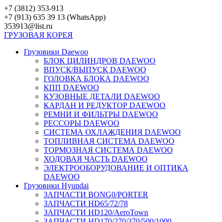
Перейти
+7 (3812) 353-913
к
+7 (913) 635 39 13 (WhatsApp)
контенту
353913@list.ru
ГРУЗОВАЯ
КОРЕЯ
Грузовики Daewoo
БЛОК ЦИЛИНДРОВ DAEWOO
ВПУСК/ВЫПУСК DAEWOO
ГОЛОВКА БЛОКА DAEWOO
КПП DAEWOO
КУЗОВНЫЕ ДЕТАЛИ DAEWOO
КАРДАН И РЕДУКТОР DAEWOO
РЕМНИ И ФИЛЬТРЫ DAEWOO
РЕССОРЫ DAEWOO
СИСТЕМА ОХЛАЖДЕНИЯ DAEWOO
ТОПЛИВНАЯ СИСТЕМА DAEWOO
ТОРМОЗНАЯ СИСТЕМА DAEWOO
ХОДОВАЯ ЧАСТЬ DAEWOO
ЭЛЕКТРООБОРУДОВАНИЕ И ОПТИКА
DAEWOO
Грузовики Hyundai
ЗАПЧАСТИ BONG0/PORTER
ЗАПЧАСТИ HD65/72/78
ЗАПЧАСТИ HD120/AeroTown
ЗАПЧАСТИ HD170/270/370/500/1000