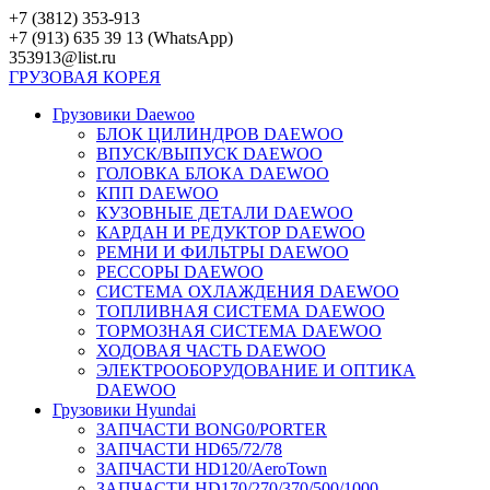
Перейти
+7 (3812) 353-913
к
+7 (913) 635 39 13 (WhatsApp)
контенту
353913@list.ru
ГРУЗОВАЯ
КОРЕЯ
Грузовики Daewoo
БЛОК ЦИЛИНДРОВ DAEWOO
ВПУСК/ВЫПУСК DAEWOO
ГОЛОВКА БЛОКА DAEWOO
КПП DAEWOO
КУЗОВНЫЕ ДЕТАЛИ DAEWOO
КАРДАН И РЕДУКТОР DAEWOO
РЕМНИ И ФИЛЬТРЫ DAEWOO
РЕССОРЫ DAEWOO
СИСТЕМА ОХЛАЖДЕНИЯ DAEWOO
ТОПЛИВНАЯ СИСТЕМА DAEWOO
ТОРМОЗНАЯ СИСТЕМА DAEWOO
ХОДОВАЯ ЧАСТЬ DAEWOO
ЭЛЕКТРООБОРУДОВАНИЕ И ОПТИКА
DAEWOO
Грузовики Hyundai
ЗАПЧАСТИ BONG0/PORTER
ЗАПЧАСТИ HD65/72/78
ЗАПЧАСТИ HD120/AeroTown
ЗАПЧАСТИ HD170/270/370/500/1000