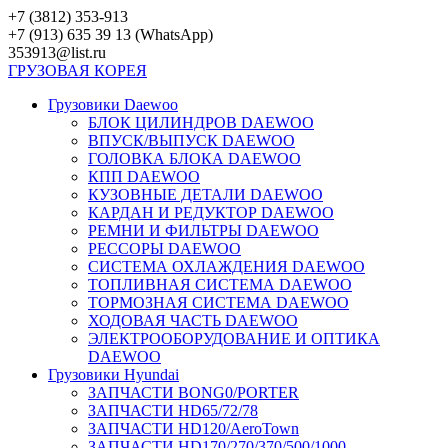
Перейти
+7 (3812) 353-913
к
+7 (913) 635 39 13 (WhatsApp)
контенту
353913@list.ru
ГРУЗОВАЯ
КОРЕЯ
Грузовики Daewoo
БЛОК ЦИЛИНДРОВ DAEWOO
ВПУСК/ВЫПУСК DAEWOO
ГОЛОВКА БЛОКА DAEWOO
КПП DAEWOO
КУЗОВНЫЕ ДЕТАЛИ DAEWOO
КАРДАН И РЕДУКТОР DAEWOO
РЕМНИ И ФИЛЬТРЫ DAEWOO
РЕССОРЫ DAEWOO
СИСТЕМА ОХЛАЖДЕНИЯ DAEWOO
ТОПЛИВНАЯ СИСТЕМА DAEWOO
ТОРМОЗНАЯ СИСТЕМА DAEWOO
ХОДОВАЯ ЧАСТЬ DAEWOO
ЭЛЕКТРООБОРУДОВАНИЕ И ОПТИКА
DAEWOO
Грузовики Hyundai
ЗАПЧАСТИ BONG0/PORTER
ЗАПЧАСТИ HD65/72/78
ЗАПЧАСТИ HD120/AeroTown
ЗАПЧАСТИ HD170/270/370/500/1000