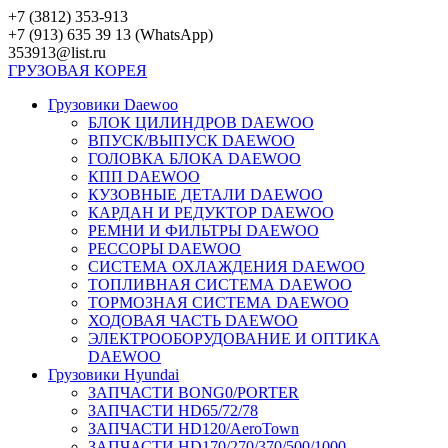
Перейти
+7 (3812) 353-913
к
+7 (913) 635 39 13 (WhatsApp)
контенту
353913@list.ru
ГРУЗОВАЯ
КОРЕЯ
Грузовики Daewoo
БЛОК ЦИЛИНДРОВ DAEWOO
ВПУСК/ВЫПУСК DAEWOO
ГОЛОВКА БЛОКА DAEWOO
КПП DAEWOO
КУЗОВНЫЕ ДЕТАЛИ DAEWOO
КАРДАН И РЕДУКТОР DAEWOO
РЕМНИ И ФИЛЬТРЫ DAEWOO
РЕССОРЫ DAEWOO
СИСТЕМА ОХЛАЖДЕНИЯ DAEWOO
ТОПЛИВНАЯ СИСТЕМА DAEWOO
ТОРМОЗНАЯ СИСТЕМА DAEWOO
ХОДОВАЯ ЧАСТЬ DAEWOO
ЭЛЕКТРООБОРУДОВАНИЕ И ОПТИКА
DAEWOO
Грузовики Hyundai
ЗАПЧАСТИ BONG0/PORTER
ЗАПЧАСТИ HD65/72/78
ЗАПЧАСТИ HD120/AeroTown
ЗАПЧАСТИ HD170/270/370/500/1000