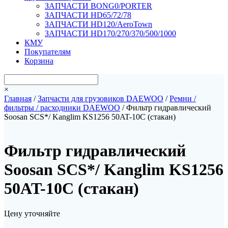
ЗАПЧАСТИ BONG0/PORTER
ЗАПЧАСТИ HD65/72/78
ЗАПЧАСТИ HD120/AeroTown
ЗАПЧАСТИ HD170/270/370/500/1000
КМУ
Покупателям
Корзина
×
Главная
/
Запчасти для грузовиков DAEWOO
/
Ремни /
фильтры / расходники DAEWOO
/ Фильтр гидравлический
Soosan SCS*/ Kanglim KS1256 50AT-10C (стакан)
Фильтр гидравлический
Soosan SCS*/ Kanglim KS1256
50AT-10C (стакан)
Цену уточняйте