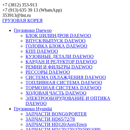
Перейти
+7 (3812) 353-913
к
+7 (913) 635 39 13 (WhatsApp)
контенту
353913@list.ru
ГРУЗОВАЯ
КОРЕЯ
Грузовики Daewoo
БЛОК ЦИЛИНДРОВ DAEWOO
ВПУСК/ВЫПУСК DAEWOO
ГОЛОВКА БЛОКА DAEWOO
КПП DAEWOO
КУЗОВНЫЕ ДЕТАЛИ DAEWOO
КАРДАН И РЕДУКТОР DAEWOO
РЕМНИ И ФИЛЬТРЫ DAEWOO
РЕССОРЫ DAEWOO
СИСТЕМА ОХЛАЖДЕНИЯ DAEWOO
ТОПЛИВНАЯ СИСТЕМА DAEWOO
ТОРМОЗНАЯ СИСТЕМА DAEWOO
ХОДОВАЯ ЧАСТЬ DAEWOO
ЭЛЕКТРООБОРУДОВАНИЕ И ОПТИКА
DAEWOO
Грузовики Hyundai
ЗАПЧАСТИ BONG0/PORTER
ЗАПЧАСТИ HD65/72/78
ЗАПЧАСТИ HD120/AeroTown
ЗАПЧАСТИ HD170/270/370/500/1000