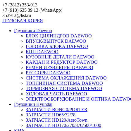
Перейти
+7 (3812) 353-913
к
+7 (913) 635 39 13 (WhatsApp)
контенту
353913@list.ru
ГРУЗОВАЯ
КОРЕЯ
Грузовики Daewoo
БЛОК ЦИЛИНДРОВ DAEWOO
ВПУСК/ВЫПУСК DAEWOO
ГОЛОВКА БЛОКА DAEWOO
КПП DAEWOO
КУЗОВНЫЕ ДЕТАЛИ DAEWOO
КАРДАН И РЕДУКТОР DAEWOO
РЕМНИ И ФИЛЬТРЫ DAEWOO
РЕССОРЫ DAEWOO
СИСТЕМА ОХЛАЖДЕНИЯ DAEWOO
ТОПЛИВНАЯ СИСТЕМА DAEWOO
ТОРМОЗНАЯ СИСТЕМА DAEWOO
ХОДОВАЯ ЧАСТЬ DAEWOO
ЭЛЕКТРООБОРУДОВАНИЕ И ОПТИКА DAEWO
Грузовики Hyundai
ЗАПЧАСТИ BONG0/PORTER
ЗАПЧАСТИ HD65/72/78
ЗАПЧАСТИ HD120/AeroTown
ЗАПЧАСТИ HD170/270/370/500/1000
КМУ