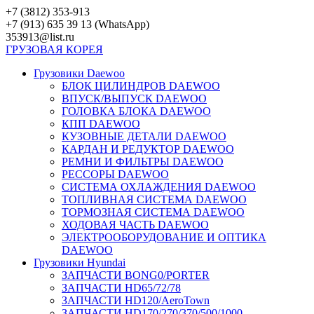
Перейти
+7 (3812) 353-913
к
+7 (913) 635 39 13 (WhatsApp)
контенту
353913@list.ru
ГРУЗОВАЯ
КОРЕЯ
Грузовики Daewoo
БЛОК ЦИЛИНДРОВ DAEWOO
ВПУСК/ВЫПУСК DAEWOO
ГОЛОВКА БЛОКА DAEWOO
КПП DAEWOO
КУЗОВНЫЕ ДЕТАЛИ DAEWOO
КАРДАН И РЕДУКТОР DAEWOO
РЕМНИ И ФИЛЬТРЫ DAEWOO
РЕССОРЫ DAEWOO
СИСТЕМА ОХЛАЖДЕНИЯ DAEWOO
ТОПЛИВНАЯ СИСТЕМА DAEWOO
ТОРМОЗНАЯ СИСТЕМА DAEWOO
ХОДОВАЯ ЧАСТЬ DAEWOO
ЭЛЕКТРООБОРУДОВАНИЕ И ОПТИКА
DAEWOO
Грузовики Hyundai
ЗАПЧАСТИ BONG0/PORTER
ЗАПЧАСТИ HD65/72/78
ЗАПЧАСТИ HD120/AeroTown
ЗАПЧАСТИ HD170/270/370/500/1000