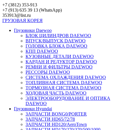
Перейти
+7 (3812) 353-913
к
+7 (913) 635 39 13 (WhatsApp)
контенту
353913@list.ru
ГРУЗОВАЯ
КОРЕЯ
Грузовики Daewoo
БЛОК ЦИЛИНДРОВ DAEWOO
ВПУСК/ВЫПУСК DAEWOO
ГОЛОВКА БЛОКА DAEWOO
КПП DAEWOO
КУЗОВНЫЕ ДЕТАЛИ DAEWOO
КАРДАН И РЕДУКТОР DAEWOO
РЕМНИ И ФИЛЬТРЫ DAEWOO
РЕССОРЫ DAEWOO
СИСТЕМА ОХЛАЖДЕНИЯ DAEWOO
ТОПЛИВНАЯ СИСТЕМА DAEWOO
ТОРМОЗНАЯ СИСТЕМА DAEWOO
ХОДОВАЯ ЧАСТЬ DAEWOO
ЭЛЕКТРООБОРУДОВАНИЕ И ОПТИКА
DAEWOO
Грузовики Hyundai
ЗАПЧАСТИ BONG0/PORTER
ЗАПЧАСТИ HD65/72/78
ЗАПЧАСТИ HD120/AeroTown
ЗАПЧАСТИ HD170/270/370/500/1000