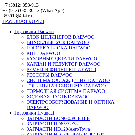
Перейти
+7 (3812) 353-913
к
+7 (913) 635 39 13 (WhatsApp)
контенту
353913@list.ru
ГРУЗОВАЯ
КОРЕЯ
Грузовики Daewoo
БЛОК ЦИЛИНДРОВ DAEWOO
ВПУСК/ВЫПУСК DAEWOO
ГОЛОВКА БЛОКА DAEWOO
КПП DAEWOO
КУЗОВНЫЕ ДЕТАЛИ DAEWOO
КАРДАН И РЕДУКТОР DAEWOO
РЕМНИ И ФИЛЬТРЫ DAEWOO
РЕССОРЫ DAEWOO
СИСТЕМА ОХЛАЖДЕНИЯ DAEWOO
ТОПЛИВНАЯ СИСТЕМА DAEWOO
ТОРМОЗНАЯ СИСТЕМА DAEWOO
ХОДОВАЯ ЧАСТЬ DAEWOO
ЭЛЕКТРООБОРУДОВАНИЕ И ОПТИКА
DAEWOO
Грузовики Hyundai
ЗАПЧАСТИ BONG0/PORTER
ЗАПЧАСТИ HD65/72/78
ЗАПЧАСТИ HD120/AeroTown
ЗАПЧАСТИ HD170/270/370/500/1000