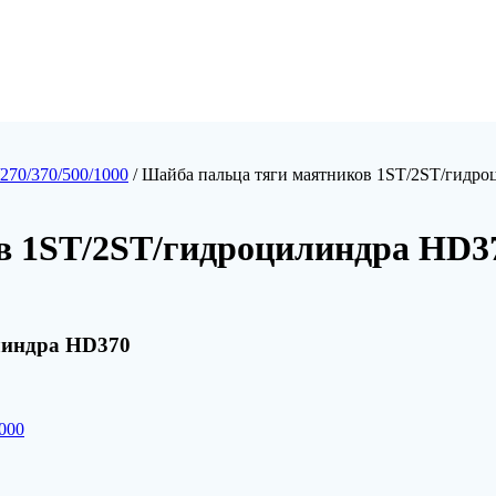
270/370/500/1000
/ Шайба пальца тяги маятников 1ST/2ST/гидр
в 1ST/2ST/гидроцилиндра HD3
линдра HD370
000