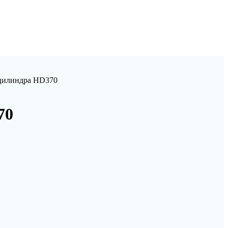
оцилиндра HD370
70