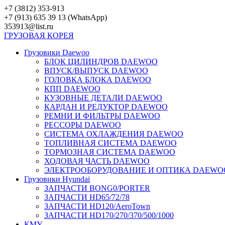
Перейти
+7 (3812) 353-913
к
+7 (913) 635 39 13 (WhatsApp)
контенту
353913@list.ru
ГРУЗОВАЯ
КОРЕЯ
Грузовики Daewoo
БЛОК ЦИЛИНДРОВ DAEWOO
ВПУСК/ВЫПУСК DAEWOO
ГОЛОВКА БЛОКА DAEWOO
КПП DAEWOO
КУЗОВНЫЕ ДЕТАЛИ DAEWOO
КАРДАН И РЕДУКТОР DAEWOO
РЕМНИ И ФИЛЬТРЫ DAEWOO
РЕССОРЫ DAEWOO
СИСТЕМА ОХЛАЖДЕНИЯ DAEWOO
ТОПЛИВНАЯ СИСТЕМА DAEWOO
ТОРМОЗНАЯ СИСТЕМА DAEWOO
ХОДОВАЯ ЧАСТЬ DAEWOO
ЭЛЕКТРООБОРУДОВАНИЕ И ОПТИКА DAEWO
Грузовики Hyundai
ЗАПЧАСТИ BONG0/PORTER
ЗАПЧАСТИ HD65/72/78
ЗАПЧАСТИ HD120/AeroTown
ЗАПЧАСТИ HD170/270/370/500/1000
КМУ