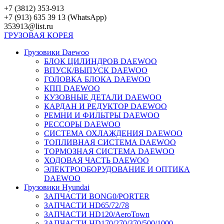
Перейти
+7 (3812) 353-913
к
+7 (913) 635 39 13 (WhatsApp)
контенту
353913@list.ru
ГРУЗОВАЯ
КОРЕЯ
Грузовики Daewoo
БЛОК ЦИЛИНДРОВ DAEWOO
ВПУСК/ВЫПУСК DAEWOO
ГОЛОВКА БЛОКА DAEWOO
КПП DAEWOO
КУЗОВНЫЕ ДЕТАЛИ DAEWOO
КАРДАН И РЕДУКТОР DAEWOO
РЕМНИ И ФИЛЬТРЫ DAEWOO
РЕССОРЫ DAEWOO
СИСТЕМА ОХЛАЖДЕНИЯ DAEWOO
ТОПЛИВНАЯ СИСТЕМА DAEWOO
ТОРМОЗНАЯ СИСТЕМА DAEWOO
ХОДОВАЯ ЧАСТЬ DAEWOO
ЭЛЕКТРООБОРУДОВАНИЕ И ОПТИКА
DAEWOO
Грузовики Hyundai
ЗАПЧАСТИ BONG0/PORTER
ЗАПЧАСТИ HD65/72/78
ЗАПЧАСТИ HD120/AeroTown
ЗАПЧАСТИ HD170/270/370/500/1000