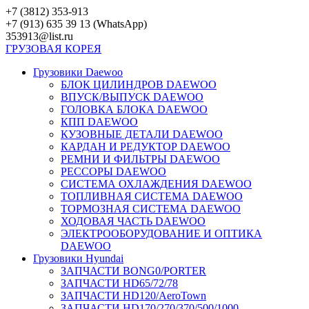
Перейти
+7 (3812) 353-913
к
+7 (913) 635 39 13 (WhatsApp)
контенту
353913@list.ru
ГРУЗОВАЯ
КОРЕЯ
Грузовики Daewoo
БЛОК ЦИЛИНДРОВ DAEWOO
ВПУСК/ВЫПУСК DAEWOO
ГОЛОВКА БЛОКА DAEWOO
КПП DAEWOO
КУЗОВНЫЕ ДЕТАЛИ DAEWOO
КАРДАН И РЕДУКТОР DAEWOO
РЕМНИ И ФИЛЬТРЫ DAEWOO
РЕССОРЫ DAEWOO
СИСТЕМА ОХЛАЖДЕНИЯ DAEWOO
ТОПЛИВНАЯ СИСТЕМА DAEWOO
ТОРМОЗНАЯ СИСТЕМА DAEWOO
ХОДОВАЯ ЧАСТЬ DAEWOO
ЭЛЕКТРООБОРУДОВАНИЕ И ОПТИКА
DAEWOO
Грузовики Hyundai
ЗАПЧАСТИ BONG0/PORTER
ЗАПЧАСТИ HD65/72/78
ЗАПЧАСТИ HD120/AeroTown
ЗАПЧАСТИ HD170/270/370/500/1000