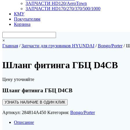
ЗАПЧАСТИ HD120/AeroTown
ЗАПЧАСТИ HD170/270/370/500/1000
КМУ
Покупателям
Корзина
×
Главная
/
Запчасти для грузовиков HYUNDAI
/
Bongo/Porter
/ Ш
Шланг фитинга ГБЦ D4CB
Цену уточняйте
Шланг фитинга ГБЦ D4CB
УЗНАТЬ НАЛИЧИЕ В ОДИН КЛИК
Артикул:
284814A450
Категория:
Bongo/Porter
Описание