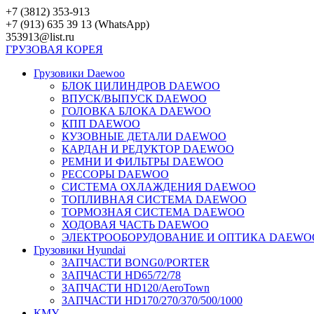
Перейти
+7 (3812) 353-913
к
+7 (913) 635 39 13 (WhatsApp)
контенту
353913@list.ru
ГРУЗОВАЯ
КОРЕЯ
Грузовики Daewoo
БЛОК ЦИЛИНДРОВ DAEWOO
ВПУСК/ВЫПУСК DAEWOO
ГОЛОВКА БЛОКА DAEWOO
КПП DAEWOO
КУЗОВНЫЕ ДЕТАЛИ DAEWOO
КАРДАН И РЕДУКТОР DAEWOO
РЕМНИ И ФИЛЬТРЫ DAEWOO
РЕССОРЫ DAEWOO
СИСТЕМА ОХЛАЖДЕНИЯ DAEWOO
ТОПЛИВНАЯ СИСТЕМА DAEWOO
ТОРМОЗНАЯ СИСТЕМА DAEWOO
ХОДОВАЯ ЧАСТЬ DAEWOO
ЭЛЕКТРООБОРУДОВАНИЕ И ОПТИКА DAEWO
Грузовики Hyundai
ЗАПЧАСТИ BONG0/PORTER
ЗАПЧАСТИ HD65/72/78
ЗАПЧАСТИ HD120/AeroTown
ЗАПЧАСТИ HD170/270/370/500/1000
КМУ